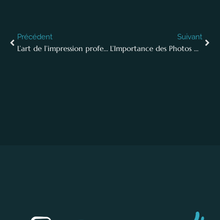
Précédent
Suivant
L’art de l’impression professionnelle : Séances photo pour notre équipe Ressources Humaines
L’Importance des Photos de Qualité pour le Site Web de Votre Entreprise