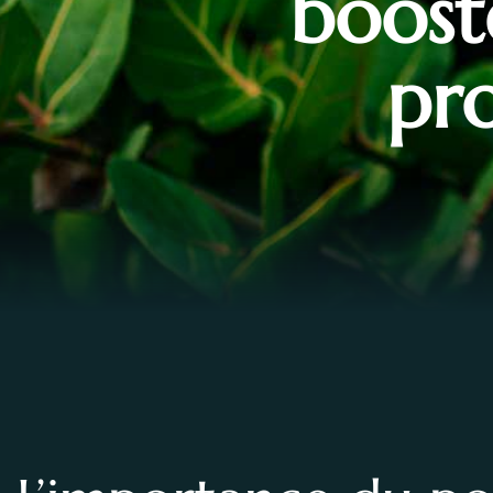
boost
pro