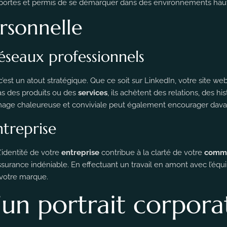
 portes et permis de se démarquer dans des environnements hau
rsonnelle
 réseaux professionnels
c’est un atout stratégique. Que ce soit sur LinkedIn, votre site web
s des produits ou des
services
, ils achètent des relations, des his
image chaleureuse et conviviale peut également encourager davan
ntreprise
l’identité de votre
entreprise
contribue à la clarté de votre
commu
assurance indéniable. En effectuant un travail en amont avec l’éq
e votre marque.
’un portrait corpora