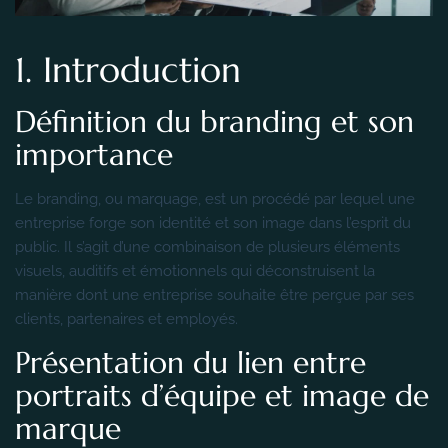
1. Introduction
Définition du branding et son
importance
Le branding, ou marquage, est un procédé par lequel une
entreprise forge son identité et son image dans l’esprit du
public. Il s’agit d’une combinaison de plusieurs éléments
visuels, auditifs et émotionnels qui déconstruisent la
manière dont une entreprise souhaite être perçue par ses
clients, partenaires et employés.
Présentation du lien entre
portraits d’équipe et image de
marque