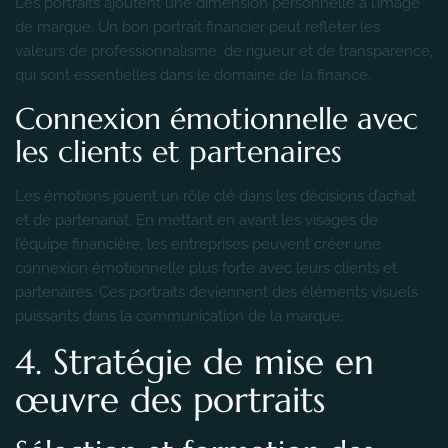
Les portraits ajoutent une dimension personnelle à l’image
de marque. Un bon portrait financier peut refléter les
valeurs de professionnalisme, de rigueur et de transparence,
qui sont essentielles dans le domaine de la finance.
Connexion émotionnelle avec
les clients et partenaires
Les émotions jouent un rôle clé dans les décisions d’achat
et de partenariat. En mettant en avant les visages de
l’équipe financière, les entreprises peuvent créer une
connexion émotionnelle plus forte avec leurs clients et
partenaires. Ces portraits deviennent des éléments visuels
puissants dans la communication de la marque.
4. Stratégie de mise en
œuvre des portraits