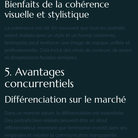
Bienfaits de la cohérence
visuelle et stylistique
La cohérence est clé. En s’assurant que tous les portraits
soient réalisés avec un style et un format cohérents,
l’entreprise peut renforcer une image de marque unifiée et
professionnelle. Cela inclut des choix de couleurs, de poses
et d’expressions faciales similaires.
5. Avantages
concurrentiels
Différenciation sur le marché
Dans un marché saturé, la différenciation est essentielle.
Des portraits bien réalisés peuvent être un atout
différenciateur, montrant que l’entreprise investit dans ses
employés et valorise la communication transparente.