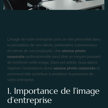
L’image de votre entreprise joue un rôle primordial dans
la perception de vos clients, partenaires commerciaux
et même de vos employés. Une
séance photo
corporate
professionnelle peut être un moyen puissant
de renforcer cette image. Dans cet article, nous allons
explorer l’importance d’une
séance photo corporate
et
comment elle contribue à améliorer la présence de
votre entreprise.
1. Importance de l’image
d’entreprise