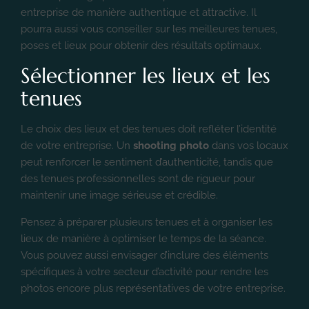
entreprise de manière authentique et attractive. Il
pourra aussi vous conseiller sur les meilleures tenues,
poses et lieux pour obtenir des résultats optimaux.
Sélectionner les lieux et les
tenues
Le choix des lieux et des tenues doit refléter l’identité
de votre entreprise. Un
shooting photo
dans vos locaux
peut renforcer le sentiment d’authenticité, tandis que
des tenues professionnelles sont de rigueur pour
maintenir une image sérieuse et crédible.
Pensez à préparer plusieurs tenues et à organiser les
lieux de manière à optimiser le temps de la séance.
Vous pouvez aussi envisager d’inclure des éléments
spécifiques à votre secteur d’activité pour rendre les
photos encore plus représentatives de votre entreprise.