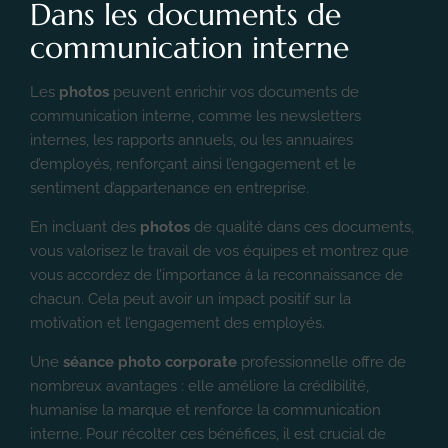
Dans les documents de
communication interne
Les
photos
peuvent enrichir vos documents de
communication interne, comme les newsletters
internes, les rapports annuels, ou les annuaires
d’employés, renforçant ainsi l’engagement et le
sentiment d’appartenance en entreprise.
En incluant des
photos
de qualité dans ces documents,
vous valorisez le travail de vos équipes et montrez que
vous accordez de l’importance à la reconnaissance de
chacun. Cela peut avoir un impact positif sur la
motivation et l’engagement des employés.
Une
séance photo corporate
professionnelle offre de
nombreux avantages : elle améliore la crédibilité,
humanise la marque et renforce la communication
interne. Pour récolter ces bénéfices, il est crucial de