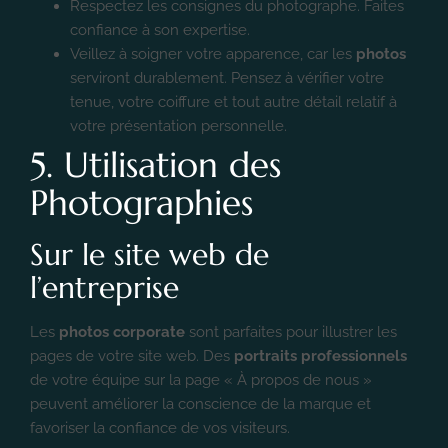
Respectez les consignes du photographe. Faites
confiance à son expertise.
Veillez à soigner votre apparence, car les
photos
serviront durablement. Pensez à vérifier votre
tenue, votre coiffure et tout autre détail relatif à
votre présentation personnelle.
5. Utilisation des
Photographies
Sur le site web de
l’entreprise
Les
photos corporate
sont parfaites pour illustrer les
pages de votre site web. Des
portraits professionnels
de votre équipe sur la page « À propos de nous »
peuvent améliorer la conscience de la marque et
favoriser la confiance de vos visiteurs.