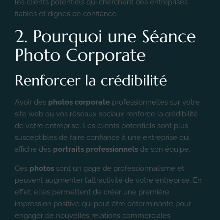
les clients potentiels qui cherchent des entreprises
fiables et dignes de confiance.
2. Pourquoi une Séance
Photo Corporate
Renforcer la crédibilité
Avoir des
photos corporate
professionnelles sur votre
site web ou vos réseaux sociaux renforce la crédibilité
de votre entreprise. Les clients potentiels sont plus
susceptibles de faire confiance à une entreprise qui
affiche des
portraits professionnels
de son équipe.
Ces
photos
sont un gage de professionnalisme et
peuvent augmenter l’attractivité de votre entreprise. En
effet, elles permettent de créer une première
impression positive qui peut être déterminante pour
engager de nouvelles relations commerciales.