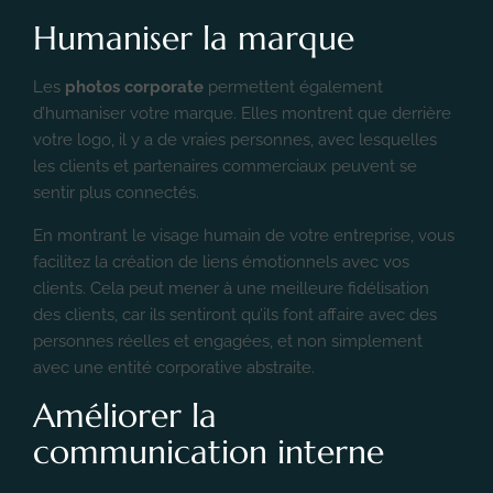
Humaniser la marque
Les
photos corporate
permettent également
d’humaniser votre marque. Elles montrent que derrière
votre logo, il y a de vraies personnes, avec lesquelles
les clients et partenaires commerciaux peuvent se
sentir plus connectés.
En montrant le visage humain de votre entreprise, vous
facilitez la création de liens émotionnels avec vos
clients. Cela peut mener à une meilleure fidélisation
des clients, car ils sentiront qu’ils font affaire avec des
personnes réelles et engagées, et non simplement
avec une entité corporative abstraite.
Améliorer la
communication interne