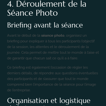
4. Déroulement de la
Séance Photo
Briefing avant la séance
Avant le début de la
séance photo
, organisez un
briefing pour expliquer à tous les participants l’objectif
de la session, les attentes et le déroulement de la
journée. Cela permet de mettre tout le monde à l’aise et
de garantir que chacun sait ce qu’il a à faire.
Ce briefing est également l’occasion de régler les
derniers détails, de répondre aux questions éventuelles
des participants et de s’assurer que tout le monde
comprend bien l’importance de la séance pour l’image
de l’entreprise.
Organisation et logistique