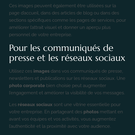
Ces images peuvent également être utilisées sur la
page d’accueil, dans des articles de blog ou dans des
sections spécifiques comme les pages de services, pour
améliorer l’attrait visuel et donner un aperçu plus
personnel de votre entreprise.
Pour les communiqués de
presse et les réseaux sociaux
Utilisez ces
images
dans vos communiqués de presse,
newsletters et publications sur les réseaux sociaux. Une
photo corporate
bien choisie peut augmenter
l’engagement et améliorer la visibilité de vos messages.
Les
réseaux sociaux
sont une vitrine essentielle pour
votre entreprise. En partageant des
photos
mettant en
avant vos équipes et vos activités, vous augmentez
l’authenticité et la proximité avec votre audience.