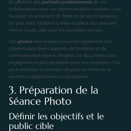
En affichant des
portraits professionnels
de vos
collaborateurs dans vos communications internes, vous
favorisez un sentiment de fierté et de reconnaissance.
De plus, elles facilitent la mise en place d’un annuaire
interne visuel, utile pour les nouvelles recrues.
Des
photos
bien réalisées peuvent également être
utilisées dans divers supports de formation et de
communication interne, rendant ces documents plus
engageants et plus pertinents pour vos employés. Cela
peut améliorer la cohésion d’équipe et renforcer le
sentiment d’appartenance à l’entreprise.
3. Préparation de la
Séance Photo
Définir les objectifs et le
public cible