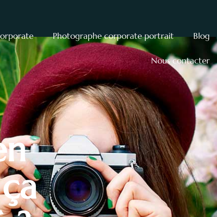
corporate
Photographe corporate portrait
Blog
Nous contacter
en
 ça